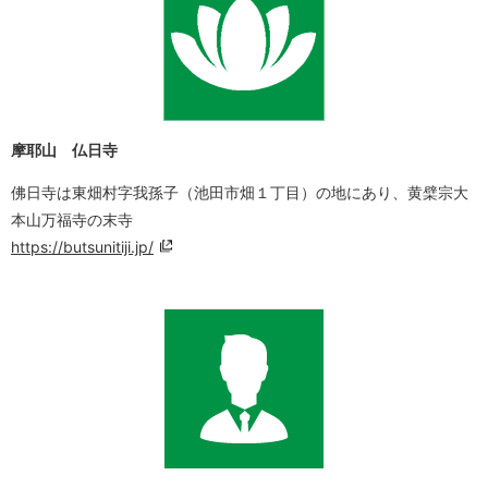
摩耶山 仏日寺
佛日寺は東畑村字我孫子（池田市畑１丁目）の地にあり、黄檗宗大
本山万福寺の末寺
https://butsunitiji.jp/